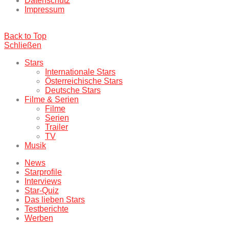
Datenschutz
Impressum
Back to Top
Schließen
Stars
Internationale Stars
Österreichische Stars
Deutsche Stars
Filme & Serien
Filme
Serien
Trailer
TV
Musik
News
Starprofile
Interviews
Star-Quiz
Das lieben Stars
Testberichte
Werben