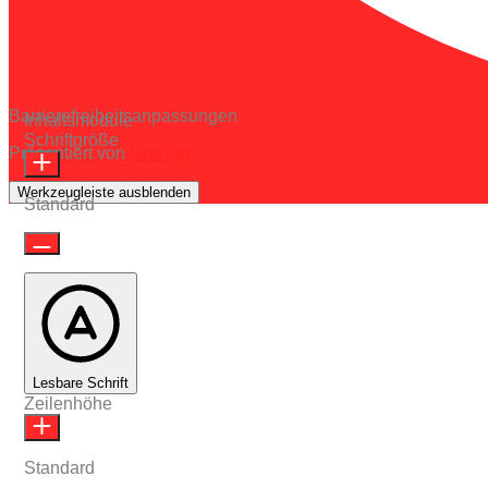
Barrierefreiheitsanpassungen
Inhaltsmodule
Schriftgröße
Präsentiert von
OneTap
Werkzeugleiste ausblenden
Standard
Lesbare Schrift
Zeilenhöhe
Standard