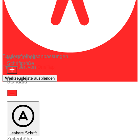
Barrierefreiheitsanpassungen
Inhaltsmodule
Schriftgröße
Präsentiert von
OneTap
Werkzeugleiste ausblenden
Standard
Lesbare Schrift
Zeilenhöhe