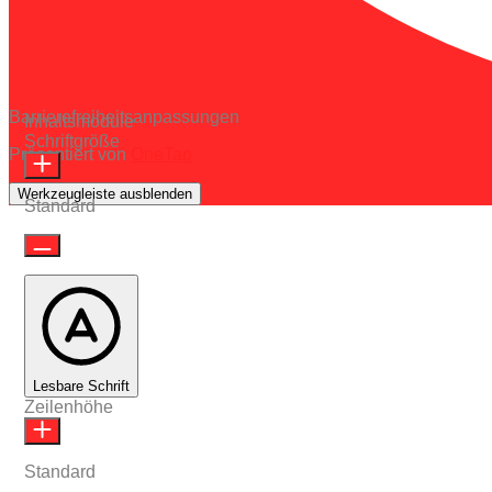
Barrierefreiheitsanpassungen
Inhaltsmodule
Schriftgröße
Präsentiert von
OneTap
Werkzeugleiste ausblenden
Standard
Lesbare Schrift
Zeilenhöhe
Standard