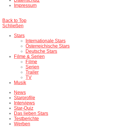
Datenschutz
Impressum
Back to Top
Schließen
Stars
Internationale Stars
Österreichische Stars
Deutsche Stars
Filme & Serien
Filme
Serien
Trailer
TV
Musik
News
Starprofile
Interviews
Star-Quiz
Das lieben Stars
Testberichte
Werben