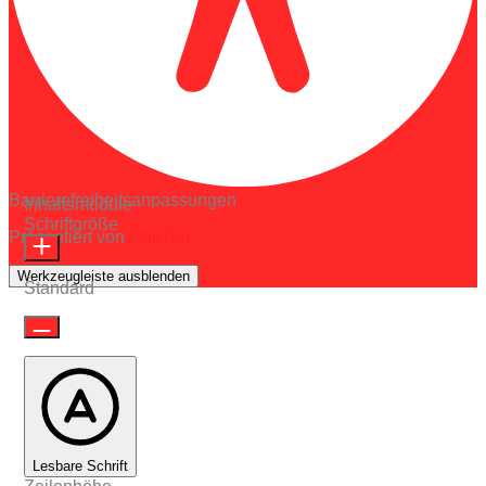
Barrierefreiheitsanpassungen
Inhaltsmodule
Schriftgröße
Präsentiert von
OneTap
Werkzeugleiste ausblenden
Standard
Lesbare Schrift