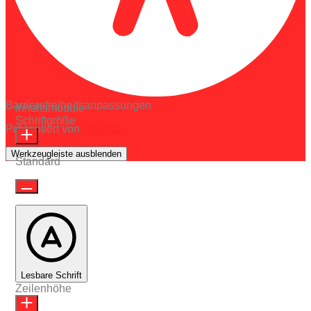
Barrierefreiheitsanpassungen
Inhaltsmodule
Schriftgröße
Präsentiert von
OneTap
Werkzeugleiste ausblenden
Standard
Lesbare Schrift
Zeilenhöhe