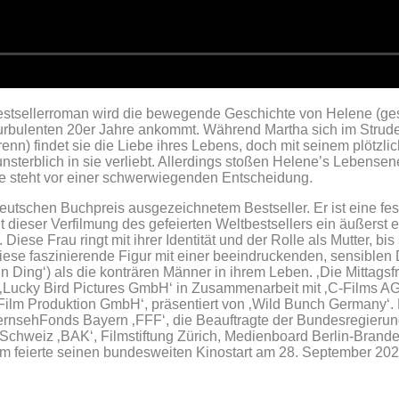
Bestsellerroman wird die bewegende Geschichte von Helene (ges
turbulenten 20er Jahre ankommt. Während Martha sich im Strude
renn) findet sie die Liebe ihres Lebens, doch mit seinem plötzl
terblich in sie verliebt. Allerdings stoßen Helene’s Lebensener
ne steht vor einer schwerwiegenden Entscheidung.
 Deutschen Buchpreis ausgezeichnetem Bestseller. Er ist eine f
 dieser Verfilmung des gefeierten Weltbestsellers ein äußerst 
ese Frau ringt mit ihrer Identität und der Rolle als Mutter, bis 
ese faszinierende Figur mit einer beeindruckenden, sensiblen D
 Ding‘) als die konträren Männer in ihrem Leben. ‚Die Mittagsf
e ‚Lucky Bird Pictures GmbH‘ in Zusammenarbeit mit ‚C-Films AG
lm Produktion GmbH‘, präsentiert von ‚Wild Bunch Germany‘. 
nsehFonds Bayern ‚FFF‘, die Beauftragte der Bundesregierung f
Schweiz ‚BAK‘, Filmstiftung Zürich, Medienboard Berlin-Brand
lm feierte seinen bundesweiten Kinostart am 28. September 202