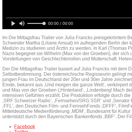
00:00 / 00:00
Im Die Mittagsfrau Trailer von Julia Francks preisgekröntem 
Schwester Martha (Liliane Amuat) im aufregenden Berlin der 
Medizin zu studieren und Ärztin zu werden. In Karl (Thomas P
Nazis begegnet sie Wilhelm (Max von der Groeben), der sich uns
Vorstellungen von Geschlechterrollen und Mutterschaft. Hele
Der Die Mittagsfrau Trailer basiert auf Julia Francks mit dem
Selbstbestimmung. Der österreichische Regisseurin gelingt mit
jungen Frau im Deutschland der 20er und 30er Jahre zeichnet. Di
Emde, bekannt aus ‚Und morgen die ganze Welt‘, verkörpert di
und Max von der Groeben (‚Hinterland‘, ‚Lindenberg! Mach dein
intensiven Gefühlen erzählt. Die Produktion erfolgte durch di
‚SRF Schweizer Radio‘, ‚Fernsehen/SRG SSR‘ und ‚Senator Fi
‚FFL‘, den Deutschen Film- und FernsehFonds ‚DFFF‘, FilmFer
Mitteldeutsche Medienförderung ‚MDM‘, Bundesamt für Kultur 
unterstützt durch den Bayerischen Bankenfonds ‚BBF‘. Der Fi
Facebook
Twitter