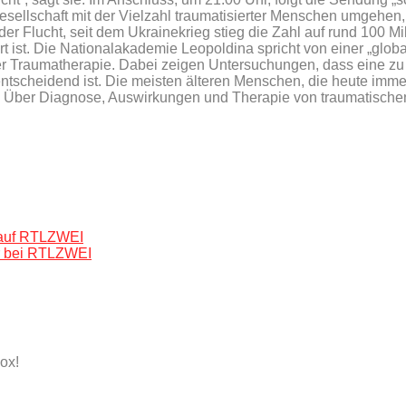
sellschaft mit der Vielzahl traumatisierter Menschen umgehen
Flucht, seit dem Ukrainekrieg stieg die Zahl auf rund 100 Mill
ist. Die Nationalakademie Leopoldina spricht von einer „globa
 Traumatherapie. Dabei zeigen Untersuchungen, dass eine zu sp
– entscheidend ist. Die meisten älteren Menschen, die heute im
. Über Diagnose, Auswirkungen und Therapie von traumatischen 
n auf RTLZWEI
r bei RTLZWEI
ox!