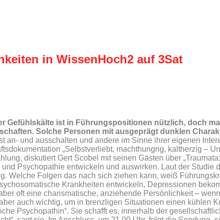
hkeiten in WissenHoch2 auf 3Sat
er Gefühlskälte ist in Führungspositionen nützlich, doch 
nschaften. Solche Personen mit ausgeprägt dunklen Charak
t an- und ausschalten und andere im Sinne ihrer eigenen Inter
ftsdokumentation „Selbstverliebt, machthungrig, kaltherzig – U
lung, diskutiert Gert Scobel mit seinen Gästen über „Traumata
 und Psychopathie entwickeln und auswirken. Laut der Studie 
ng. Welche Folgen das nach sich ziehen kann, weiß Führungskr
 sie psychosomatische Krankheiten entwickeln, Depressionen b
aber oft eine charismatische, anziehende Persönlichkeit – we
t aber auch wichtig, um in brenzligen Situationen einen kühlen
eiche Psychopathin“. Sie schafft es, innerhalb der gesellschaf
ht“, sagt sie. Im Anschluss, um 21.00 Uhr, folgt die Sendung 