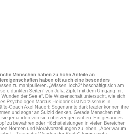
manche Menschen haben zu hohe Anteile an
tereigenschaften haben oft auch eine besonders
essen zu manipulieren. „WissenHoch2“ beschäftigt sich am
nsere dunklen Seiten“ von Julia Zipfel mit dem Umgang mit
: Wunden der Seele“. Die Wissenschaft untersucht, wie sich
des Psychologen Marcus Heidbrink ist Narzissmus in
äfte-Coach Axel Nauert: Sogenannte dark leader können ihre
ekommen und sogar an Suizid denken. Gerade Menschen mit
nn sie jemanden von sich überzeugen wollen. Ein gesundes
 Kopf zu bewahren oder Höchstleistungen in vielen Bereichen
tlichen Normen und Moralvorstellungen zu leben. „Aber warum
„scobel – Traumata: Wunden der Seele“. Immer mehr