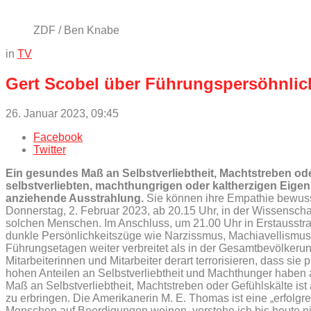
ZDF / Ben Knabe
in
TV
Gert Scobel über Führungspersöhnlic
26. Januar 2023, 09:45
Facebook
Twitter
Ein gesundes Maß an Selbstverliebtheit, Machtstreben od
selbstverliebten, machthungrigen oder kaltherzigen Eige
anziehende Ausstrahlung.
Sie können ihre Empathie bewuss
Donnerstag, 2. Februar 2023, ab 20.15 Uhr, in der Wissenscha
solchen Menschen. Im Anschluss, um 21.00 Uhr in Erstausstrah
dunkle Persönlichkeitszüge wie Narzissmus, Machiavellismus
Führungsetagen weiter verbreitet als in der Gesamtbevölkeru
Mitarbeiterinnen und Mitarbeiter derart terrorisieren, dass
hohen Anteilen an Selbstverliebtheit und Machthunger haben 
Maß an Selbstverliebtheit, Machtstreben oder Gefühlskälte is
zu erbringen. Die Amerikanerin M. E. Thomas ist eine „erfolgr
Menschen auf Beerdigungen weinen, verstehe ich bis heute nic